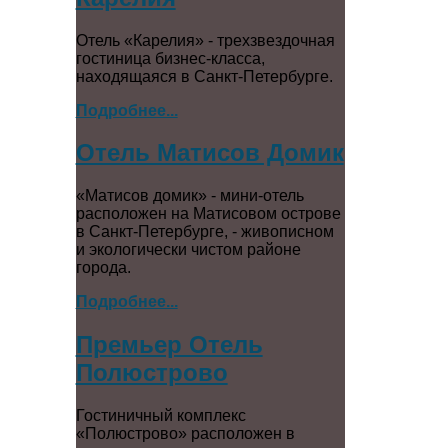
Отель «Карелия» - трехзвездочная
гостиница бизнес-класса,
находящаяся в Санкт-Петербурге.
Подробнее...
Отель Матисов Домик
«Матисов домик» - мини-отель
расположен на Матисовом острове
в Санкт-Петербурге, - живописном
и экологически чистом районе
города.
Подробнее...
Премьер Отель
Полюстрово
Гостиничный комплекс
«Полюстрово» расположен в