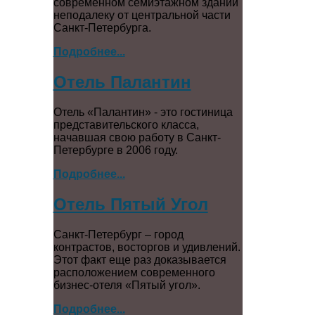
современном семиэтажном здании
неподалеку от центральной части
Санкт-Петербурга.
Подробнее...
Отель Палантин
Отель «Палантин» - это гостиница
представительского класса,
начавшая свою работу в Санкт-
Петербурге в 2006 году.
Подробнее...
Отель Пятый Угол
Санкт-Петербург – город
контрастов, восторгов и удивлений.
Этот факт еще раз доказывается
расположением современного
бизнес-отеля «Пятый угол».
Подробнее...