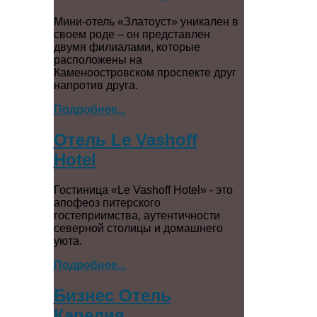
Мини-отель «Златоуст» уникален в
своем роде – он представлен
двумя филиалами, которые
расположены на
Каменоостровском проспекте друг
напротив друга.
Подробнее...
Отель Le Vashoff
Hotel
Гостиница «Le Vashoff Hotel» - это
апофеоз питерского
гостеприимства, аутентичности
северной столицы и домашнего
уюта.
Подробнее...
Бизнес Отель
Карелия