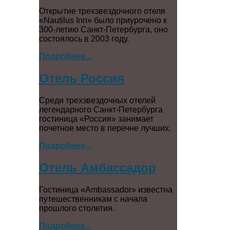
Открытие трехзвездочного отеля
«Nautilus Inn» было приурочено к
300-летию Санкт-Петербурга, оно
состоялось в 2003 году.
Подробнее...
Отель Россия
Среди трехзвездочных отелей
легендарного Санкт-Петербурга
гостиница «Россия» занимает
почетное место в перечне лучших.
Подробнее...
Отель Амбассадор
Гостиница «Ambassador» известна
путешественникам с начала
прошлого столетия.
Подробнее...