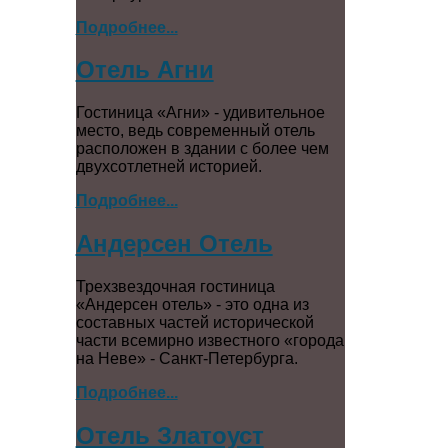
Подробнее...
Отель Агни
Гостиница «Агни» - удивительное
место, ведь современный отель
расположен в здании с более чем
двухсотлетней историей.
Подробнее...
Андерсен Отель
Трехзвездочная гостиница
«Андерсен отель» - это одна из
составных частей исторической
части всемирно известного «города
на Неве» - Санкт-Петербурга.
Подробнее...
Отель Златоуст