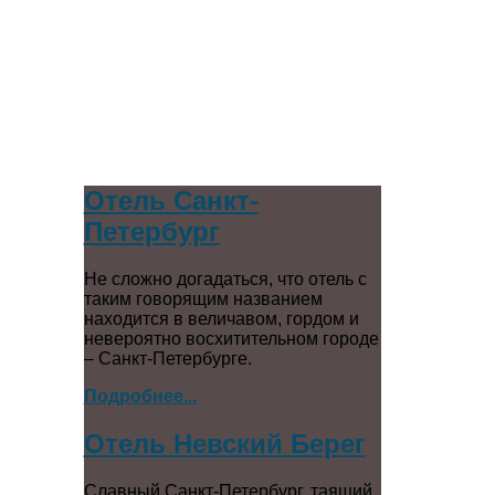
Отель Санкт-
Петербург
Не сложно догадаться, что отель с
таким говорящим названием
находится в величавом, гордом и
невероятно восхитительном городе
– Санкт-Петербурге.
Подробнее...
Отель Невский Берег
Славный Санкт-Петербург, таящий