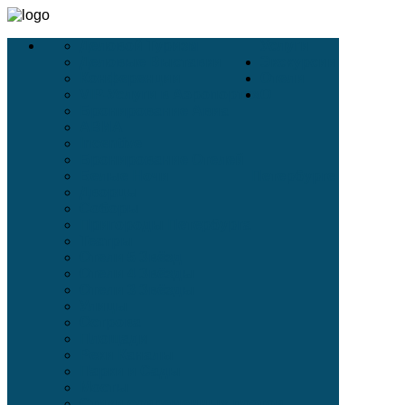
Деловой Туризм
Услуги
Деловые Выставки
Экскурсии
Конференции
Отели
VIP-Услуги в Аэропортах
О
Бронирование Авиа
АВИА
Incentive
Бронирование Отелей
Белые Ночи
Петербурге
Дворцы
Соборы
Пригороды Петербурга
Театры
Отели 5 Звёзд
Отели 4 Звёзды
Отели 3 Звёзды
Улицы
Острова
Площади
Реки Каналы
Парки и Сады
Мосты
Стихи современных поэтов