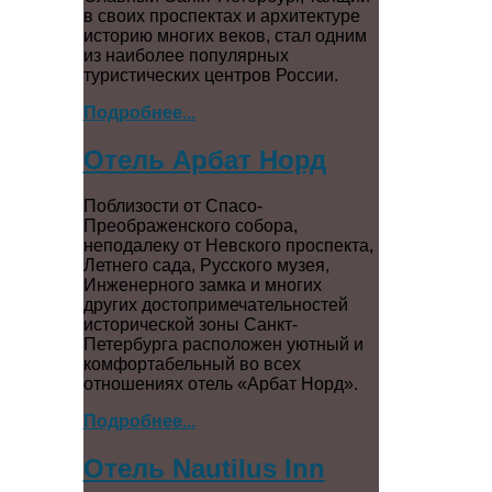
в своих проспектах и архитектуре
историю многих веков, стал одним
из наиболее популярных
туристических центров России.
Подробнее...
Отель Арбат Норд
Поблизости от Спасо-
Преображенского собора,
неподалеку от Невского проспекта,
Летнего сада, Русского музея,
Инженерного замка и многих
других достопримечательностей
исторической зоны Санкт-
Петербурга расположен уютный и
комфортабельный во всех
отношениях отель «Арбат Норд».
Подробнее...
Отель Nautilus Inn