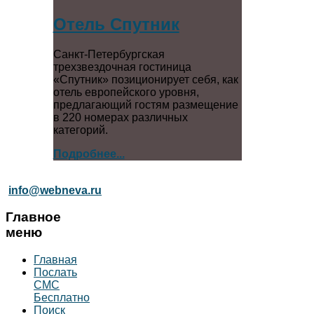
Отель Спутник
Санкт-Петербургская
трехзвездочная гостиница
«Спутник» позиционирует себя, как
отель европейского уровня,
предлагающий гостям размещение
в 220 номерах различных
категорий.
Подробнее...
info@webneva.ru
Главное
меню
Главная
Послать
СМС
Бесплатно
Поиск