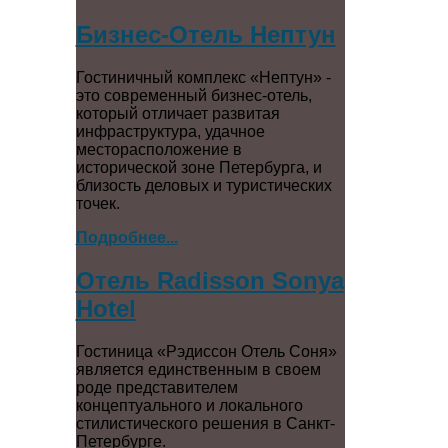
Бизнес-Отель Нептун
Гостиничный комплекс «Нептун» -
это современный бизнес-отель,
который отличает развитая
инфраструктура, удачное
месторасположение в
исторической зоне Петербурга, и
близость деловых и туристических
точек.
Подробнее...
Отель Radisson Sonya
Hotel
Гостиница «Рэдиссон Отель Соня»
является единственным в своем
роде представителем
концептуального и локального
стилистического решения в Санкт-
Петербурге.