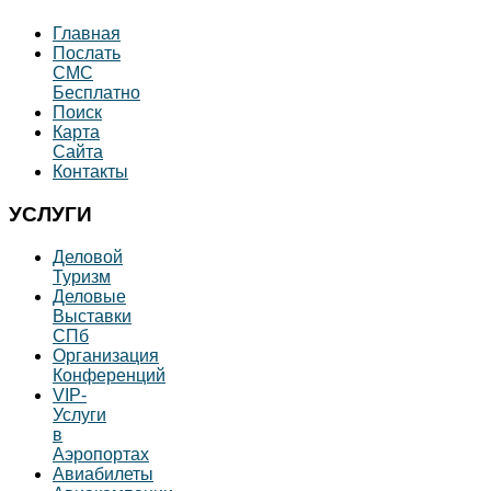
Главная
Послать
СМС
Бесплатно
Поиск
Карта
Сайта
Контакты
УСЛУГИ
Деловой
Туризм
Деловые
Выставки
СПб
Организация
Конференций
VIP-
Услуги
в
Аэропортах
Авиабилеты