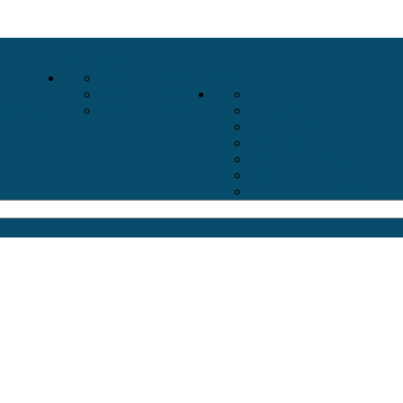
Экскурсии
Отели 5 Звёзд
Отели
Отели 4 Звёзды
Улицы
тербурга
Отели 3 Звёзды
Острова
Площади
Реки Каналы
Парки и Сады
Мосты
Стихи современных 