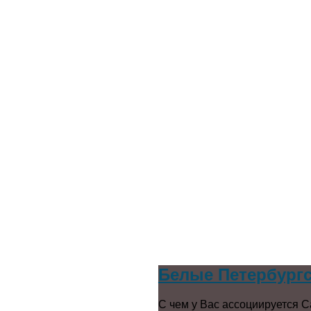
Белые Петербургс
С чем у Вас ассоциируется С