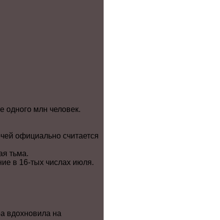
е одного млн человек.
очей официально считается
ая тьма.
ние в 16-тых числах июля.
а вдохновила на