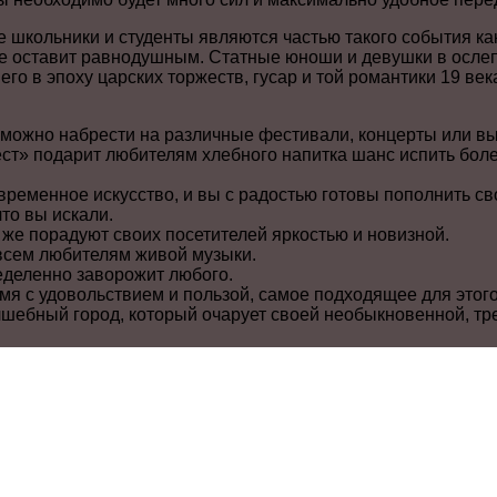
 школьники и студенты являются частью такого события ка
е оставит равнодушным. Статные юноши и девушки в осле
го в эпоху царских торжеств, гусар и той романтики 19 века
 можно набрести на различные фестивали, концерты или вы
т» подарит любителям хлебного напитка шанс испить боле
ременное искусство, и вы с радостью готовы пополнить св
то вы искали.
же порадуют своих посетителей яркостью и новизной.
всем любителям живой музыки.
еделенно заворожит любого.
мя с удовольствием и пользой, самое подходящее для этого
шебный город, который очарует своей необыкновенной, тр