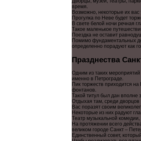
Дворцы, музеи, театры, парк
время.
Возможно, некоторые их вас
Прогулка по Неве будет тор
В свете белой ночи речная гла
Такое маленькое путешествие
Поездка не оставит равноду
Помимо фундаментальных до
определенно порадуют как го
Празднества Санк
Одним из таких мероприятий
именно в Петрограде.
Пик торжеств приходится на
фонтанов.
Такой титул был дан вполне 
Отдыхая там, среди дворцов и
Вас поразят своим великоле
Некоторые из них радуют гла
Театр музыкальной комедии,
На протяжении всего действ
великом городе Санкт – Пете
Единственный совет, которы
Чтобы реализовать все план