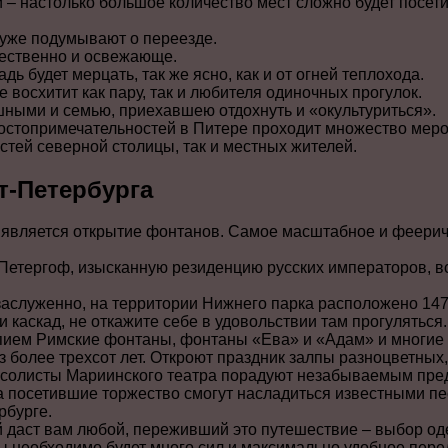
и – настолько большое количество мест сложно будет посети
 уже подумывают о переезде.
жественно и освежающе.
дь будет мерцать, так же ясно, как и от огней теплохода.
 восхитит как пару, так и любителя одиночных прогулок.
шными и семью, приехавшею отдохнуть и «окультуриться».
стопримечательностей в Питере проходит множество меро
стей северной столицы, так и местных жителей.
т-Петербурга
 является открытие фонтанов. Самое масштабное и феерич
 Петергоф, изысканную резиденцию русских императоров, в
заслуженно, на территории Нижнего парка расположено 147
 каскад, не откажите себе в удовольствии там прогуляться.
пием Римские фонтаны, фонтаны «Ева» и «Адам» и многие 
з более трехсот лет. Откроют праздник залпы разноцветны
 солисты Мариинского театра порадуют незабываемым пре
а посетившие торжество смогут насладиться известными п
рбурге.
й даст вам любой, переживший это путешествие – выбор о
ы необходимо будет много сил и максимально удобное пер