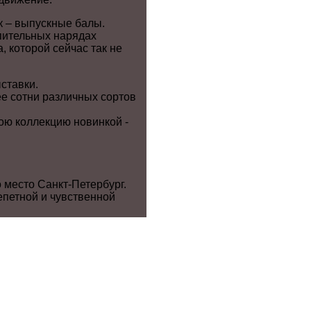
к – выпускные балы.
пительных нарядах
, которой сейчас так не
ставки.
е сотни различных сортов
ою коллекцию новинкой -
 место Санкт-Петербург.
епетной и чувственной