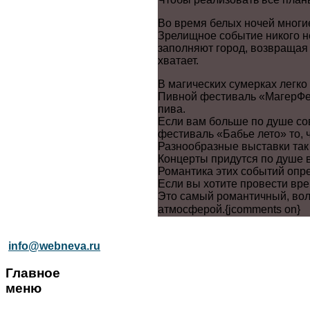
Во время белых ночей многие
Зрелищное событие никого н
заполняют город, возвращая е
хватает.
В магических сумерках легко
Пивной фестиваль «МагерФес
пива.
Если вам больше по душе сов
фестиваль «Бабье лето» то, ч
Разнообразные выставки так 
Концерты придутся по душе 
Романтика этих событий опр
Если вы хотите провести вре
Это самый романтичный, вол
атмосферой.
{jcomments on}
info@webneva.ru
Главное
меню