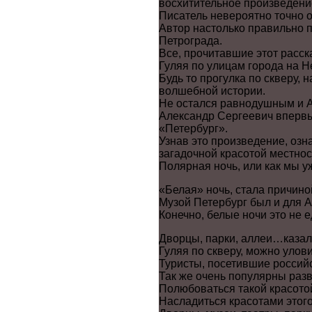
восхитительное произведени
Писатель невероятно точно 
Автор настолько правильно п
Петрограда.
Все, прочитавшие этот расск
Гуляя по улицам города на Н
Будь то прогулка по скверу,
волшебной истории.
Не остался равнодушным и А
Александр Сергеевич впервы
«Петербург».
Узнав это произведение, озн
загадочной красотой местнос
Полярная ночь, или как мы 
«Белая» ночь, стала причино
Музой Петербург был и для А
Конечно, белые ночи это не 
Дворцы, парки, аллеи…казал
Гуляя по скверу, можно улови
Туристы, посетившие российс
Так же очень популярны раз
Полюбоваться такой красотой
Насладиться красотами этого