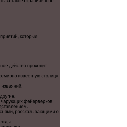
ть за такое ограниченное
приятий, которые
ное действо проходит
семирно известную столицу
 изваяний.
другие.
х, чарующих фейерверков.
дставлением.
еснями, рассказывающими о
дежды.
едвижение.