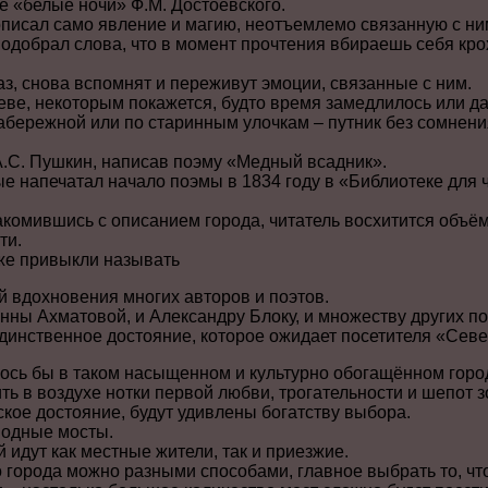
е «белые ночи» Ф.М. Достоевского.
описал само явление и магию, неотъемлемо связанную с ни
одобрал слова, что в момент прочтения вбираешь себя кро
аз, снова вспомнят и переживут эмоции, связанные с ним.
еве, некоторым покажется, будто время замедлилось или д
 набережной или по старинным улочкам – путник без сомнен
.С. Пушкин, написав поэму «Медный всадник».
е напечатал начало поэмы в 1834 году в «Библиотеке для 
акомившись с описанием города, читатель восхитится объё
ти.
уже привыкли называть
й вдохновения многих авторов и поэтов.
нны Ахматовой, и Александру Блоку, и множеству других по
единственное достояние, которое ожидает посетителя «Сев
ось бы в таком насыщенном и культурно обогащённом город
ть в воздухе нотки первой любви, трогательности и шепот з
кое достояние, будут удивлены богатству выбора.
водные мосты.
 идут как местные жители, так и приезжие.
 города можно разными способами, главное выбрать то, чт