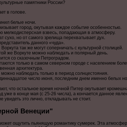
культурные памятники России?
ет в голове.
мнил белые ночи.
изывает город, окутывая каждое событие особенностью.
ю мелкодисперсная взвесь, попадающая в атмосферу.
т сухо, но от самого зрелища перехватывает дух.
редставитель данного «чуда».
 Воркута так же могут соперничать с культурной столицей.
той же Воркуте можно наблюдать и полярный день.
нится со сказочным Петроградом.
таются только в самом северном городе с населением боле
венная архитектура.
 можно наблюдать только в период солнцестояния.
одиннадцатое число июня, последним днем именно белых н
ают, что остальное время ночной Питер окутывает кромешн
 уже в конце мая (с 25-26 числа), а кончается данное явле
е увидеть это лично, откладывать не стоит.
ерной Венеции"
может ощутить пьянящую романтику сумерек. Эта атмосфер