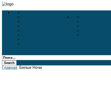
Деловой Туризм
Услуги
Деловые Выставки
Белые Ночи
Конференции
Дворцы
VIP-Услуги в Аэропортах
Соборы
Бронирование Авиа
Пригороды Пе
АВИА
Театры
Incentive
Бронирование Отелей
Главная
Белые Ночи