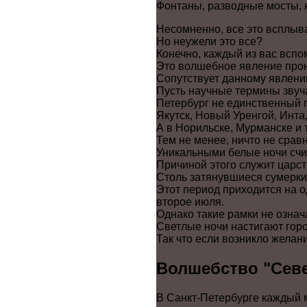
Фонтаны, разводные мосты, 
Несомненно, все это всплыва
Но неужели это все?
Конечно, каждый из вас вспо
Это волшебное явление прон
Сопутствует данному явлени
Пусть научные термины звуча
Петербург не единственный п
Якутск, Новый Уренгой, Инта,
А в Норильске, Мурманске и 
Тем не менее, ничто не срав
Уникальными белые ночи счи
Причиной этого служит царст
Столь затянувшиеся сумерки
Этот период приходится на 
второе июля.
Однако такие рамки не означ
Светлые ночи настигают город
Так что если возникло желани
Волшебство "Сев
В Санкт-Петербурге каждый 