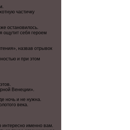
м.
хотную частичку
аже остановилось.
ия ощутит себя героем
чтения», назвав отрывок
мностью и при этом
этов.
ерной Венеции».
е ночь и не нужна.
олотого века.
о интересно именно вам.