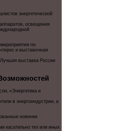
алистов энергетической
 аппаратов, освещения
еждународной
 мероприятия по
нтерес и выставочная
«Лучшая выставка России
 Возможностей
ли, «Энергетика и
тели в энергоиндустрии, а
бованные новинки
ми касательно тех или иных