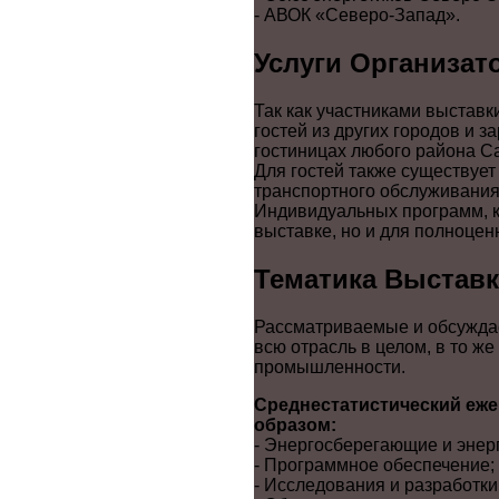
- АВОК «Северо-Запад».
Услуги Организат
Так как участниками выставк
гостей из других городов и 
гостиницах любого района Са
Для гостей также существует
транспортного обслуживания,
Индивидуальных программ, к
выставке, но и для полноцен
Тематика Выстав
Рассматриваемые и обсужда
всю отрасль в целом, в то ж
промышленности.
Среднестатистический еж
образом:
- Энергосберегающие и энер
- Программное обеспечение;
- Исследования и разработки