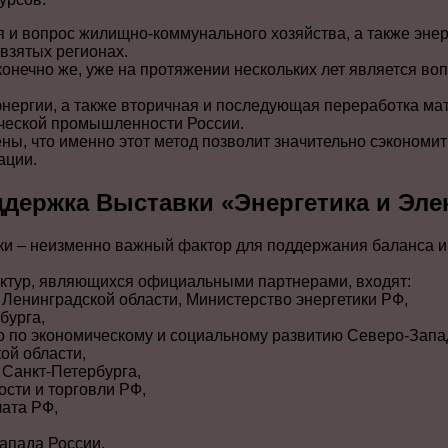
 и вопрос жилищно-коммунального хозяйства, а также энер
взятых регионах.
конечно же, уже на протяжении нескольких лет является во
нергии, а также вторичная и последующая переработка ма
ческой промышленности России.
ы, что именно этот метод позволит значительно сэкономит
ации.
ержка Выставки «Энергетика и Эле
и – неизменно важный фактор для поддержания баланса и 
уктур, являющихся официальными партнерами, входят:
 Ленинградской области, Министерство энергетики РФ,
бурга,
во по экономическому и социальному развитию Северо-Запа
ой области,
 Санкт-Петербурга,
сти и торговли РФ,
ата РФ,
апада России,