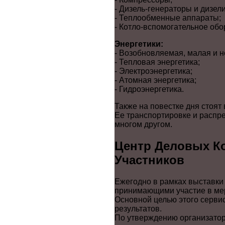
- Дизель-генераторы и дизели
- Теплообменные аппараты;
- Котло-вспомогательное обо
Энергетики:
- Возобновляемая, малая и н
- Тепловая энергетика;
- Электроэнергетика;
- Атомная энергетика;
- Гидроэнергетика.
Также на повестке дня стоят
Ее транспортировке и распр
многом другом.
Центр Деловых К
Участников
Ежегодно в рамках выставки
принимающими участие в мер
Основной целью этого серви
результатов.
По утверждению организатор