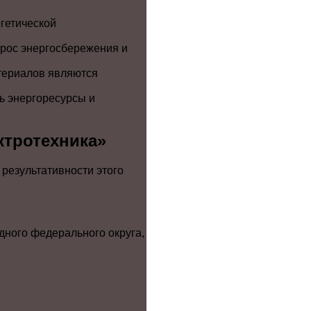
гетической
прос энергосбережения и
териалов являются
ь энергоресурсы и
ктротехника»
результативности этого
дного федерального округа,