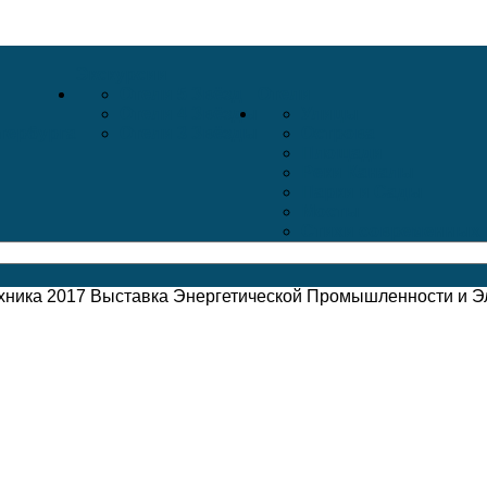
Экскурсии
Отели 5 Звёзд
Отели
Отели 4 Звёзды
Улицы
тербурга
Отели 3 Звёзды
Острова
Площади
Реки Каналы
Парки и Сады
Мосты
Стихи современных 
ехника 2017 Выставка Энергетической Промышленности и 