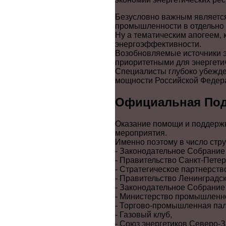
Безусловно важным является
промышленности в отдельно 
Ну а тематическим апогеем, 
энергоэффективности.
Возобновляемые источники э
приоритетными для энергети
Специалисты глубоко убежден
мощности Российской Федер
Официальная Подд
Оказание помощи и поддержк
мероприятия.
Именно поэтому в число стр
- Законодательное Собрание
- Правительство Санкт-Петер
- Стратегическое партнерст
- Правительство Ленинградск
- Законодательное Собрание
- Министерство промышленно
- Торгово-промышленная пал
- Газовый клуб,
- Союз энергетиков Северо-З