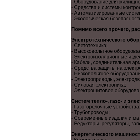
- Оборудование для жилищно
- Средства и системы контро
- Автоматизированные систе
- Экологическая безопасност
Помимо всего прочего, ра
Электротехнического обор
- Светотехника;
- Высоковольтное оборудова
- Электроизоляционные изде
- Кабели, соединительная ар
- Средства защиты на электр
- Низковольтное оборудовани
- Электроприводы, электродв
- Силовая электроника;
- Электрощитовое оборудован
Систем тепло-, газо- и эле
- Газогорелочные устройства
- Трубопроводы;
- Современные изделия и ма
- Редукторы, регуляторы, за
Энергетического машиност
- Компрессоры;