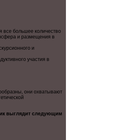
ся все большее количество
ансфера и размещения в
скурсионного и
дуктивного участия в
ообразны, они охватывают
гетической
тик выглядит следующим