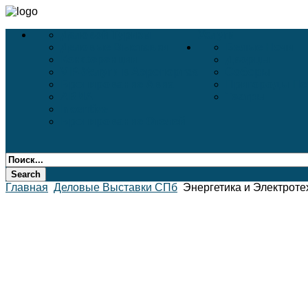
Деловой Туризм
Услуги
Деловые Выставки
Белые Ночи
Конференции
Дворцы
VIP-Услуги в Аэропортах
Соборы
Бронирование Авиа
Пригороды Пе
АВИА
Театры
Incentive
Бронирование Отелей
Главная
Деловые Выставки СПб
Энергетика и Электрот