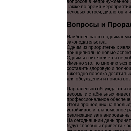
вопросов в непринужденной,
Также во время мероприятия
деловых встреч, диалогов и
Вопросы и Прора
Наиболее часто поднимаемые
законодательства.
Одним из приоритетных явля
принципиально новые аспек
Одним из них является не до
Именно это, по мнению экспе
составить здоровую и полно
Ежегодно порядка десяти ты
для обсуждения и поиска во
Параллельно обсуждаются во
весомы и стабильных инвест
профессиональное обеспечен
Итоги прошедших на предыд
устойчивое и планомерное р
реализации запланированных
На сегодняшний день принят
будут способны привести к 
экономии энергетических рес