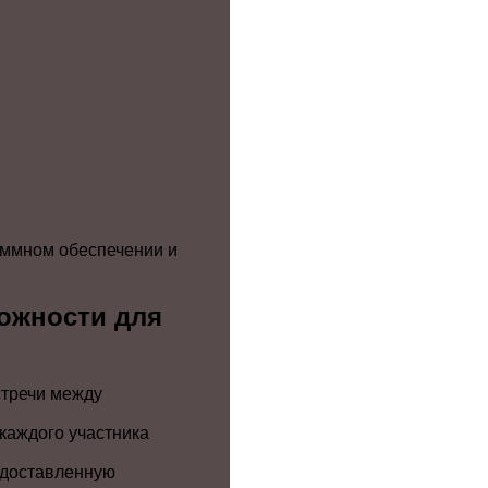
аммном обеспечении и
ожности для
стречи между
каждого участника
едоставленную