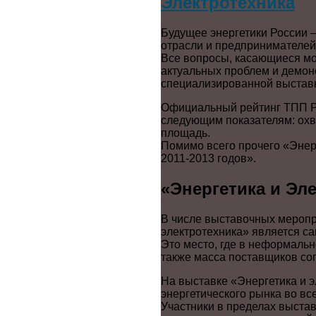
Электротехника
Будущее энергетики России –
отрасли и предпринимателей,
Все вопросы, касающиеся мо
актуальных проблем и демон
специализированной выставк
Официальный рейтинг ТПП Р
следующим показателям: охв
площадь.
Помимо всего прочего «Энер
2011-2013 годов».
«Энергетика и Эл
В числе выставочных меропр
электротехника» является с
Это место, где в неформаль
также масса поставщиков соп
На выставке «Энергетика и 
энергетического рынка во вс
Участники в пределах выстав