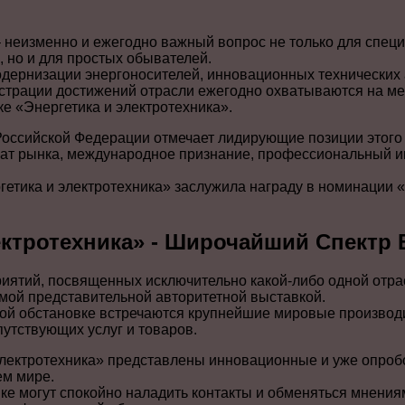
 неизменно и ежегодно важный вопрос не только для специ
 но и для простых обывателей.
дернизации энергоносителей, инновационных технических
страции достижений отрасли ежегодно охватываются на м
е «Энергетика и электротехника».
оссийской Федерации отмечает лидирующие позиции этого
ат рынка, международное признание, профессиональный и
гетика и электротехника» заслужила награду в номинации 
ектротехника» - Широчайший Спектр
иятий, посвященных исключительно какой-либо одной отрас
амой представительной авторитетной выставкой.
ной обстановке встречаются крупнейшие мировые производи
утствующих услуг и товаров.
электротехника» представлены инновационные и уже опро
ем мире.
ке могут спокойно наладить контакты и обменяться мнения