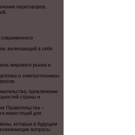
ачения переговоров,
ий.
 современного
ики, включающей в себя
вень мирового рынка и
ргетика и электротехника»
просов.
мательства, привлечение
щностей страны и
ие Правительства –
ск инвестиций для
коны, которые в будущем
 возникающие вопросы