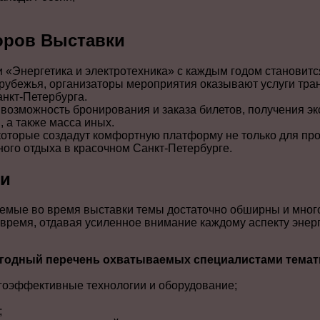
оров Выставки
и «Энергетика и электротехника» с каждым годом становит
зарубежья, организаторы мероприятия оказывают услуги тр
нкт-Петербурга.
 возможность бронирования и заказа билетов, получения эк
 а также масса иных.
оторые создадут комфортную платформу не только для про
ного отдыха в красочном Санкт-Петербурге.
ки
емые во время выставки темы достаточно обширны и мног
е время, отдавая усиленное внимание каждому аспекту энер
егодный перечень охватываемых специалистами тема
гоэффективные технологии и оборудование;
;