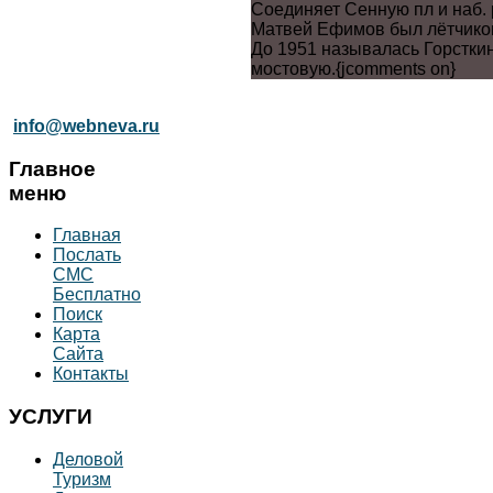
Соединяет Сенную пл и наб. 
Матвей Ефимов был лётчиком
До 1951 называлась Горсткин
мостовую.{jcomments on}
info@webneva.ru
Главное
меню
Главная
Послать
СМС
Бесплатно
Поиск
Карта
Сайта
Контакты
УСЛУГИ
Деловой
Туризм