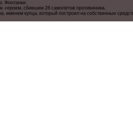
р. Фонтанки.
 -героем, сбившим 28 самолётов противиника.
а, именем купца, который построил на собственные средст