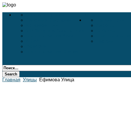
Деловой Туризм
Услуги
Деловые Выставки
Белые Ночи
Конференции
Дворцы
VIP-Услуги в Аэропортах
Соборы
Бронирование Авиа
Пригороды Пе
АВИА
Театры
Incentive
Бронирование Отелей
Главная
Улицы
Ефимова Улица