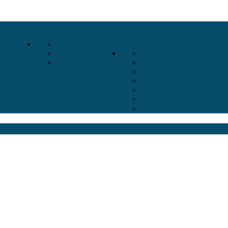
Экскурсии
Отели 5 Звёзд
Отели
Отели 4 Звёзды
Улицы
тербурга
Отели 3 Звёзды
Острова
Площади
Реки Каналы
Парки и Сады
Мосты
Стихи современных 