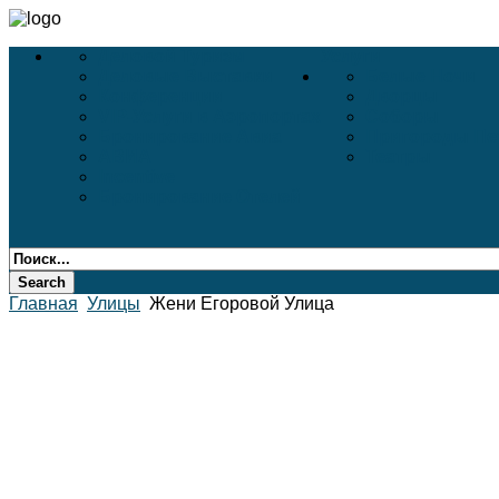
Деловой Туризм
Услуги
Деловые Выставки
Белые Ночи
Конференции
Дворцы
VIP-Услуги в Аэропортах
Соборы
Бронирование Авиа
Пригороды Пе
АВИА
Театры
Incentive
Бронирование Отелей
Главная
Улицы
Жени Егоровой Улица