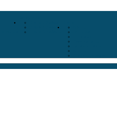
Экскурсии
Отели 5 Звёзд
Отели
Отели 4 Звёзды
Улицы
тербурга
Отели 3 Звёзды
Острова
Площади
Реки Каналы
Парки и Сады
Мосты
Стихи современных 