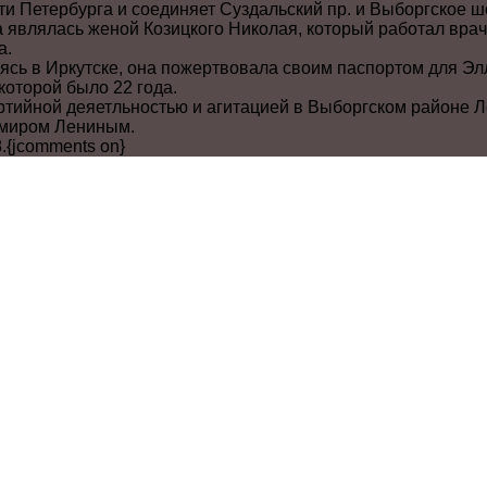
и Петербурга и соединяет Суздальский пр. и Выборгское ш
 являлась женой Козицкого Николая, который работал вр
а.
ясь в Иркутске, она пожертвовала своим паспортом для Эл
оторой было 22 года.
ртийной деяетльностью и агитацией в Выборгском районе Л
имиром Лениным.
.{jcomments on}