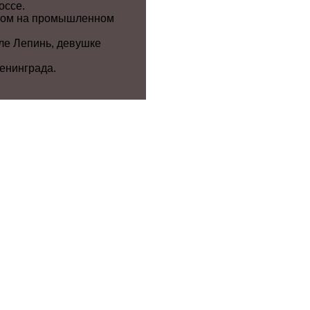
оссе.
ачом на промышленном
ле Лепинь, девушке
енинграда.