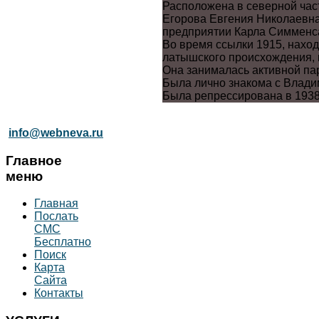
Расположена в северной част
Егорова Евгения Николаевна
предприятии Карла Симменс
Во время ссылки 1915, наход
латышского происхождения, к
Она занималась активной па
Была лично знакома с Влад
Была репрессирована в 1938
info@webneva.ru
Главное
меню
Главная
Послать
СМС
Бесплатно
Поиск
Карта
Сайта
Контакты