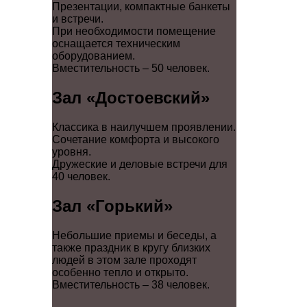
Презентации, компактные банкеты
и встречи.
При необходимости помещение
оснащается техническим
оборудованием.
Вместительность – 50 человек.
Зал «Достоевский»
Классика в наилучшем проявлении.
Сочетание комфорта и высокого
уровня.
Дружеские и деловые встречи для
40 человек.
Зал «Горький»
Небольшие приемы и беседы, а
также праздник в кругу близких
людей в этом зале проходят
особенно тепло и открыто.
Вместительность – 38 человек.