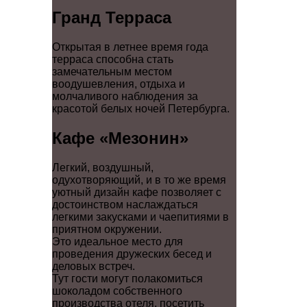
Гранд Терраса
Открытая в летнее время года
терраса способна стать
замечательным местом
воодушевления, отдыха и
молчаливого наблюдения за
красотой белых ночей Петербурга.
Кафе «Мезонин»
Легкий, воздушный,
одухотворяющий, и в то же время
уютный дизайн кафе позволяет с
достоинством наслаждаться
легкими закусками и чаепитиями в
приятном окружении.
Это идеальное место для
проведения дружеских бесед и
деловых встреч.
Тут гости могут полакомиться
шоколадом собственного
производства отеля, посетить