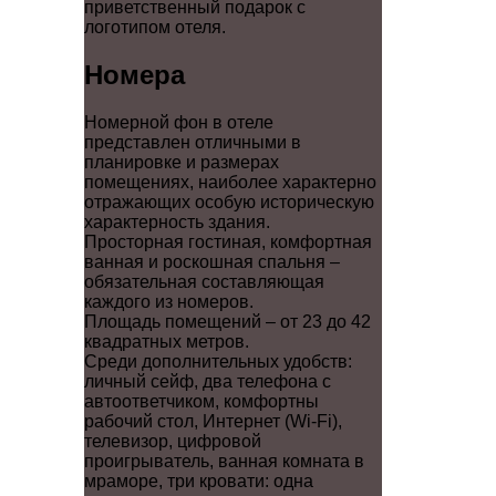
приветственный подарок с
логотипом отеля.
Номера
Номерной фон в отеле
представлен отличными в
планировке и размерах
помещениях, наиболее характерно
отражающих особую историческую
характерность здания.
Просторная гостиная, комфортная
ванная и роскошная спальня –
обязательная составляющая
каждого из номеров.
Площадь помещений – от 23 до 42
квадратных метров.
Среди дополнительных удобств:
личный сейф, два телефона с
автоответчиком, комфортны
рабочий стол, Интернет (Wi-Fi),
телевизор, цифровой
проигрыватель, ванная комната в
мраморе, три кровати: одна