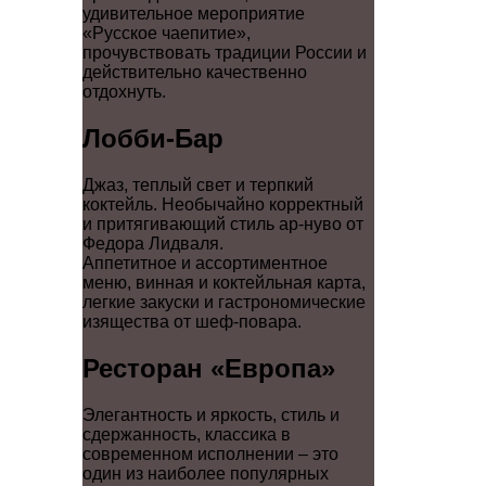
удивительное мероприятие
«Русское чаепитие»,
прочувствовать традиции России и
действительно качественно
отдохнуть.
Лобби-Бар
Джаз, теплый свет и терпкий
коктейль. Необычайно корректный
и притягивающий стиль ар-нуво от
Федора Лидваля.
Аппетитное и ассортиментное
меню, винная и коктейльная карта,
легкие закуски и гастрономические
изящества от шеф-повара.
Ресторан «Европа»
Элегантность и яркость, стиль и
сдержанность, классика в
современном исполнении – это
один из наиболее популярных