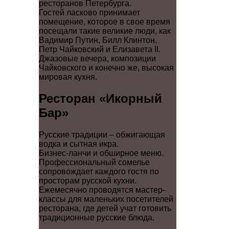
ресторанов Петербурга.
Гостей ласково принимает
помещение, которое в свое время
посещали такие великие люди, как
Вадимир Путин, Билл Клинтон,
Петр Чайковский и Елизавета II.
Джазовые вечера, композиции
Чайковского и конечно же, высокая
мировая кухня.
Ресторан «Икорный
Бар»
Русские традиции – обжигающая
водка и сытная икра.
Бизнес-ланчи и обширное меню.
Профессиональный сомелье
сопровождает каждого гостя по
просторам русской кухни.
Ежемесячно проводятся мастер-
классы для маленьких посетителей
ресторана, где детей учат готовить
традиционные русские блюда.