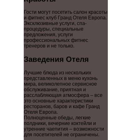
Гости могут посетить салон красоты
и фитнес клуб Гранд Отеля Европа.
Эксклюзивные услуги, спа-
процедуры, специальные
предложения, услуги
профессиональных фитнес
тренеров и не только.
Заведения Отеля
Лучшие блюда из нескольких
представленных в меню кухонь
мира, великолепное сервисное
обслуживание, приятная и
расслабляющая атмосфера – все
это основные характеристики
ресторанов, баров и кафе Гранд
Отеля Европа.
Полноценные обеды, легкие
полдники, вечерние коктейли и
утренние чаепития – возможности
для посетителей не ограничены.