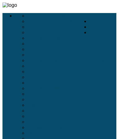
Деловой Туризм
Услуги
Деловые Выставки
Экскурсии
Конференции
Отели
VIP-Услуги в Аэропортах
О
Бронирование Авиа
АВИА
Incentive
Бронирование Отелей
Белые Ночи
Петербурге
Дворцы
Соборы
Пригороды Петербурга
Театры
Отели 5 Звёзд
Отели 4 Звёзды
Отели 3 Звёзды
Улицы
Острова
Площади
Реки Каналы
Парки и Сады
Мосты
Стихи современных поэтов