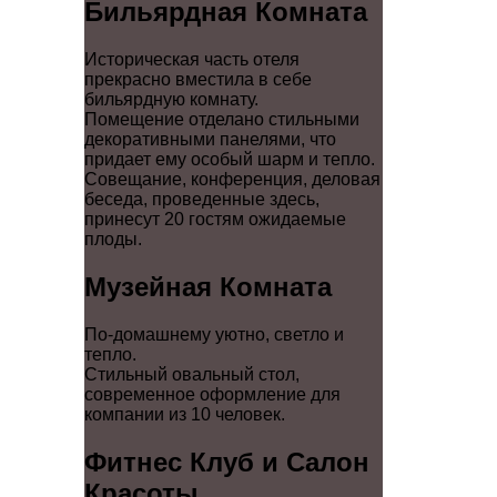
Бильярдная Комната
Историческая часть отеля
прекрасно вместила в себе
бильярдную комнату.
Помещение отделано стильными
декоративными панелями, что
придает ему особый шарм и тепло.
Совещание, конференция, деловая
беседа, проведенные здесь,
принесут 20 гостям ожидаемые
плоды.
Музейная Комната
По-домашнему уютно, светло и
тепло.
Стильный овальный стол,
современное оформление для
компании из 10 человек.
Фитнес Клуб и Салон
Красоты