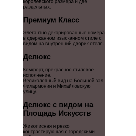
королевского размера и две
раздельных.
Премиум Класс
Элегантно декорированные номера
в сдержанном изысканном стиле с
видом на внутренний дворик отеля.
Делюкс
Комфорт, прекрасное стилевое
исполнение.
Великолепный вид на Большой зал
Филармонии и Михайловскую
улицу.
Делюкс с видом на
Площадь Искусств
Живописная и резко
контрастирующая с городскими