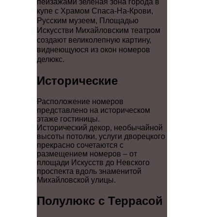
пейзажами зеленая зона города в
купе с
Храмом Спаса-На-Крови
,
Русским музеем
,
Площадью
Искусств
и
Михайловским театром
создают великолепную картину,
виднеющуюся из окон номеров
делюкс.
Исторические
Расположение номеров
представлено на историческом
этаже гостиницы.
Исторический декор, необычайной
высоты потолки, услуги дворецкого
прекрасно сочетаются с
размещением номеров – от
площади Искусств до Невского
проспекта вдоль знаменитой
Михайловской улицы.
Полулюкс с Террасой