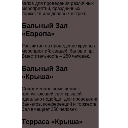
залов для проведения различных
мероприятий, праздничных
торжеств или деловых встреч:
Бальный Зал
«Европа»
Рассчитан на проведение крупных
мероприятий: свадеб, балов и пр.
Вместительность – 250 человек.
Бальный Зал
«Крыша»
Современное помещение с
пропускающей свет крышей
идеально подойдет для проведения
банкетов, конференций и торжеств.
Зал вмещает 250 человек.
Терраса «Крыша»