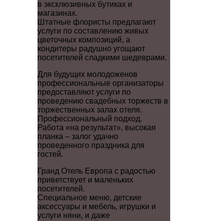
в эксклюзивных бутиках и
магазинах.
Штатные флористы предлагают
услуги по составлению живых
цветочных композиций, а
кондитеры радушно угощают
посетителей сладкими шедеврами.
Для будущих молодоженов
профессиональные организаторы
предоставляют услуги по
проведению свадебных торжеств в
торжественных залах отеля.
Профессиональный подход.
Работа «на результат», высокая
планка – залог удачно
проведенного праздника для
гостей.
Гранд Отель Европа с радостью
приветствует и маленьких
посетителей.
Специальное меню, детские
аксессуары и мебель, игрушки и
услуги няни, и даже