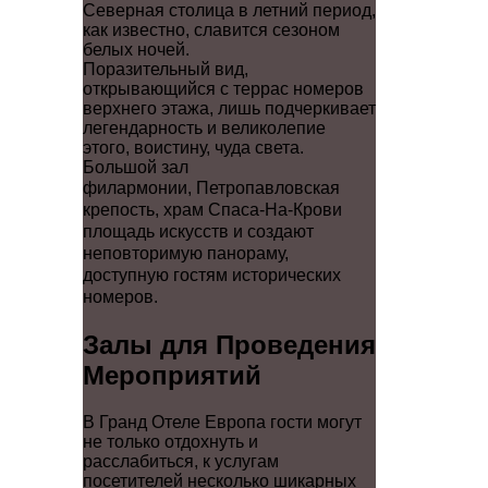
Северная столица в летний период,
как известно, славится сезоном
белых ночей.
Поразительный вид,
открывающийся с террас номеров
верхнего этажа, лишь подчеркивает
легендарность и великолепие
этого, воистину, чуда света.
Большой зал
филармонии,
Петропавловская
крепость
,
храм Спаса-На-Крови
площадь искусств и создают
неповторимую панораму,
доступную гостям исторических
номеров.
Залы для Проведения
Мероприятий
В Гранд Отеле Европа гости могут
не только отдохнуть и
расслабиться, к услугам
посетителей несколько шикарных