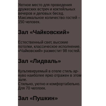
Уютное место для проведения
дружеских встреч и коктейльных
вечеров и деловых бесед.
Максимальное количество гостей –
150 человек.
Зал «Чайковский»
Естественный свет, высокие
потолки, классическое исполнение.
«Чайковский» разместит 98 гостей.
Зал «Лидваль»
Культивируемый в отеле стиль ар-
нуво наиболее ярко отражен в этом
зале.
Стильно, уютно и комфортабельно.
Для 70 челлоек.
Зал «Пушкин»