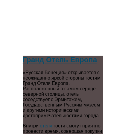
Гранд Отель Европа
«Русская Венеция» открывается с
неожиданно яркой стороны гостям
Гранд Отеля Европа.
Расположенный в самом сердце
северной столицы, отель
соседствует с Эрмитажем,
Государственным Русским музеем
и другими историческими
достопримечательностями города.
Внутри
отеля
гости смогут приятно
провести время, совершая покупки