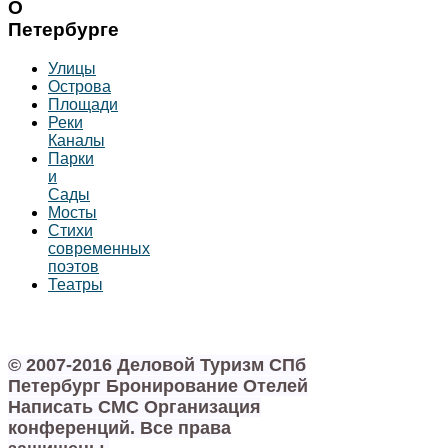
О
Петербурге
Улицы
Острова
Площади
Реки
Каналы
Парки
и
Сады
Мосты
Стихи
современных
поэтов
Театры
© 2007-2016 Деловой Туризм СПб
Петербург Бронирование Отелей
Написать СМС Организация
конференций. Все права