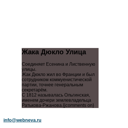
Жака Дюкло Улица
Соединяет Есенина и Лиственную
улицы.
Жак Дюкло жил во Франции и был
сотрудником коммуенистической
партии, точнее генеральным
секретарём.
С 1812 называлась Ольгинская,
именем дочери землевладельца
Ратькова-Ржанова.{jcomments on}
info@webneva.ru