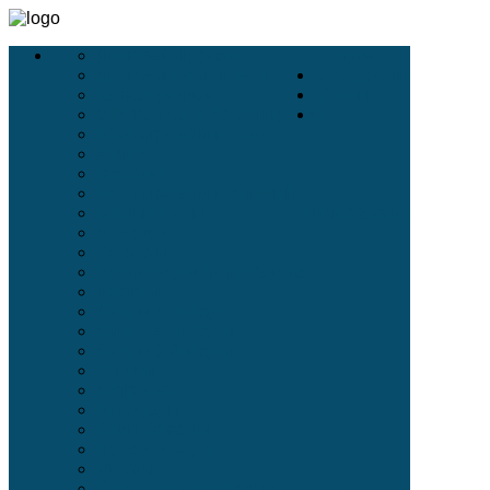
Деловой Туризм
Услуги
Деловые Выставки
Экскурсии
Конференции
Отели
VIP-Услуги в Аэропортах
О
Бронирование Авиа
АВИА
Incentive
Бронирование Отелей
Белые Ночи
Петербурге
Дворцы
Соборы
Пригороды Петербурга
Театры
Отели 5 Звёзд
Отели 4 Звёзды
Отели 3 Звёзды
Улицы
Острова
Площади
Реки Каналы
Парки и Сады
Мосты
Стихи современных поэтов