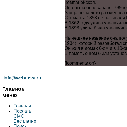
Компанейская.
Она была основана в 1799 в
Улица несколько раз меняла 
С 7 марта 1858 ее называли
В 1862 году улица увеличила
В 1893 улица была увеличин
Нынешнее название она получ
1934), который разработал 
Он жил в домах 6-ом и в 10-ом
В память о нем были устано
{jcomments on}
info@webneva.ru
Главное
меню
Главная
Послать
СМС
Бесплатно
Поиск