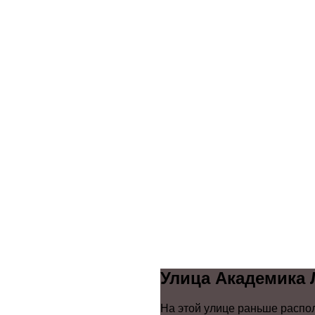
Улица Академика 
На этой улице раньше распол