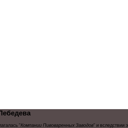
Лебедева
агалась "
Компании Пивоваренных Заводов
" и вследствии 