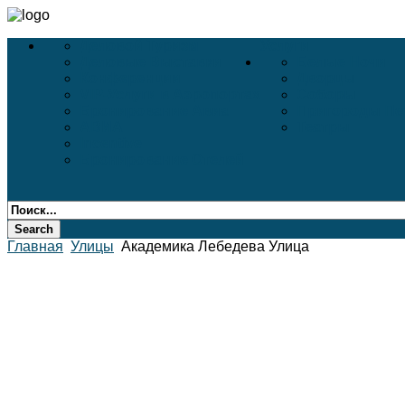
Деловой Туризм
Услуги
Деловые Выставки
Белые Ночи
Конференции
Дворцы
VIP-Услуги в Аэропортах
Соборы
Бронирование Авиа
Пригороды Пе
АВИА
Театры
Incentive
Бронирование Отелей
Главная
Улицы
Академика Лебедева Улица