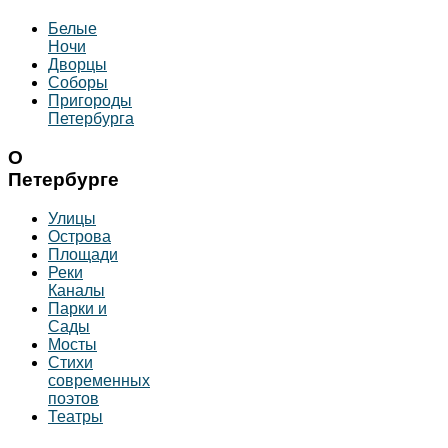
Белые
Ночи
Дворцы
Соборы
Пригороды
Петербурга
О
Петербурге
Улицы
Острова
Площади
Реки
Каналы
Парки и
Сады
Мосты
Стихи
современных
поэтов
Театры