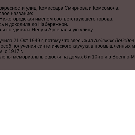
 окресности улиц: Комиссара Смирнова и Комсомола.
свое название:
 Нижегородская именем соответствующего города.
сь и доходила до Набережной.
а и соединяла Неву и Арсенальную улицу.
ила 21 Окт 1949 г, потому что здесь жил
Акдемик Лебедев
способ получения синтетического каучука в промышленных 
, с 1917 г.
влены мемориальные доски на домах 6 и 10-го и в Военно-