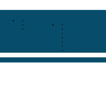
Экскурсии
Отели 5 Звёзд
Отели
Отели 4 Звёзды
Улицы
тербурга
Отели 3 Звёзды
Острова
Площади
Реки Каналы
Парки и Сады
Мосты
Стихи современных 