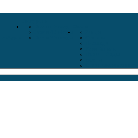
Экскурсии
Отели 5 Звёзд
Отели
Отели 4 Звёзды
Улицы
тербурга
Отели 3 Звёзды
Острова
Площади
Реки Каналы
Парки и Сады
Мосты
Стихи современных 