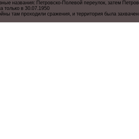
зные названия: Петровско-Полевой переулок, затем Петров
 только в 30.07.1950
йны там проходили сражения, и территория была захваче