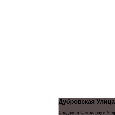
Дубровская Улица
Соединяет Самойлову и Андр