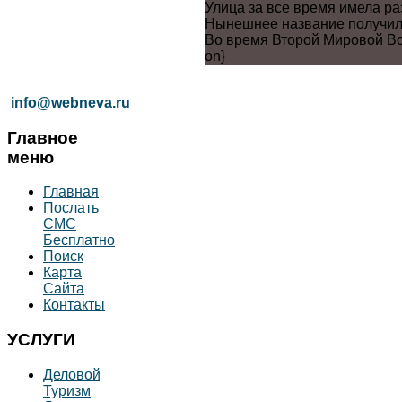
Улица за все время имела ра
Нынешнее название получила
Во время Второй Мировой Во
on}
info@webneva.ru
Главное
меню
Главная
Послать
СМС
Бесплатно
Поиск
Карта
Сайта
Контакты
УСЛУГИ
Деловой
Туризм