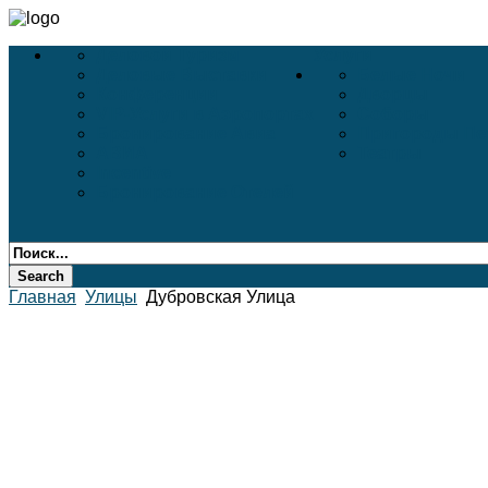
Деловой Туризм
Услуги
Деловые Выставки
Белые Ночи
Конференции
Дворцы
VIP-Услуги в Аэропортах
Соборы
Бронирование Авиа
Пригороды Пе
АВИА
Театры
Incentive
Бронирование Отелей
Главная
Улицы
Дубровская Улица