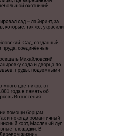
плицы, где выращивали
небольшой охотничий
ровал сад – лабиринт, за
, которые, так же, украсили
йловский. Сад, созданный
е пруда, соединённые
 посещать Михайловский
ланировку сада и дворца по
ревьев, пруды, подземными
 много цветников, от
881 года в память об
ерковь Вознесения
ции помощи борцам
ак и некогда романтичный
ннисный корт, Масляный луг
ивные площадки. В
«Деревом жизни».