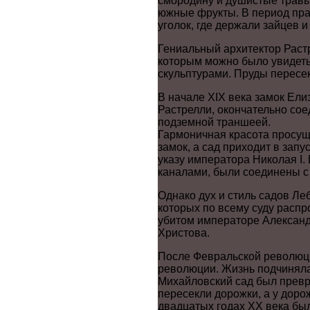
смородину и душистые травы
южные фрукты. В период пра
уголок, где держали зайцев и
Гениальный архитектор Раст
которым можно было увидеть 
скульптурами. Пруды пересе
В начале XIX века замок Ели
Растрелли, окончательно сое
подземной траншеей.
Гармоничная красота просущ
замок, а сад приходит в зап
указу императора Николая I
каналами, были соединены с
Однако дух и стиль садов Ле
которых по всему суду распр
убитом императоре Александ
Христова.
После Февральской революц
революции. Жизнь подчиняла
Михайловский сад был превра
пересекли дорожки, а у доро
двадцатых годах XX века бы