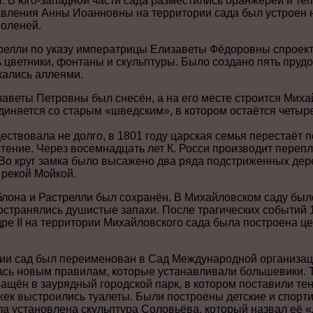
. В юго-западной части сада разместились оранжереи и те
вления Анны Иоанновны на территории сада был устроен 
 оленей.
релли по указу императрицы Елизаветы Фёдоровны спроекти
цветники, фонтаны и скульптуры. Было создано пять прудов
кались аллеями.
заветы Петровны был снесён, а на его месте строится Миха
диняется со старым «шведским», в котором остаётся четыр
ествовала не долго, в 1801 году царская семья перестаёт
устение. Через восемнадцать лет К. Росси производит переп
. Во круг замка было высажено два ряда подстриженных де
 рекой Мойкой.
блона и Растрелли был сохранён. В Михайловском саду было
остранялись душистые запахи. После трагических событий 1
ре II на территории Михайловского сада была построена ц
ии сад был переименован в Сад Международной организа
сь новым правилам, которые устанавливали большевики. Т
щён в заурядный городской парк, в котором поставили те
жек выстроились туалеты. Были построены детские и спорт
ла установлена скульптура Соловьёва, который назвал её 