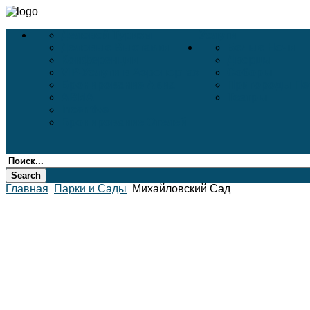
Деловой Туризм
Услуги
Деловые Выставки
Белые Ночи
Конференции
Дворцы
VIP-Услуги в Аэропортах
Соборы
Бронирование Авиа
Пригороды Пе
АВИА
Театры
Incentive
Бронирование Отелей
Главная
Парки и Сады
Михайловский Сад