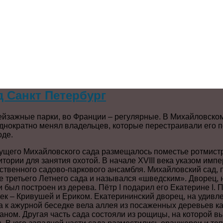
 Санкт Петербург
ейзажные парки, во Франции – регулярные. В Михайловско
однократно менял владельцев, которые перестраивали его п
оде.
дущего Михайловского сада размещалось поместье ротмистр
ории для занятия охотой. В начале XVIII века указом импе
ственного садово-паркового ансамбля. Михайловский сад, 
ве третьего Летнего сада и назывался «шведским». Дворец
был построен из дерева. Пётр I подарил его Екатерине I. 
ек – Кривушей и Ериком. Екатерининский дворец, на удивл
а к ажурной беседке вела аллея из посаженных деревьев к
аном. Другая часть сада состояли из рощицы, на которой 