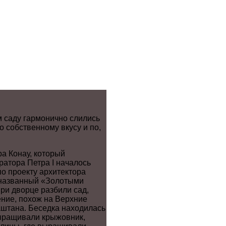
м саду гармонично слились
о собственному вкусу и по,
а Конау, который
ратора Петра I началось
по проекту архитектора
, названный «Золотыми
При дворце разбили сад,
ение, похож на Верхние
аштана. Беседка находилась
выращивали крыжовник,