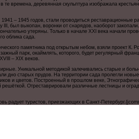
 в те времена, деревянная скульптура изображала крестья
 1941 – 1945 годов, стали проводиться реставрационные р
 III, был выкопан, воронки от снарядов, наоборот закопали
ончательно утеряны. Только в начале XXI века начали про
о облика сада.
ического памятника под открытым небом, взяли проект К. Ро
ажный парк, окаймлять, которого, будет регулярный францу
VIII – XIX веков.
рные. Уникальной методикой залечивались старые и больн
али дно старых прудов. На территории сада пролегли новы
иков и цветов. Построенный в прошлом веке, Этнографичес
й решёткой. Отреставрировали различные лестницы и огра
вь радует туристов, приезжающих в Санкт-Петербург.{jcom