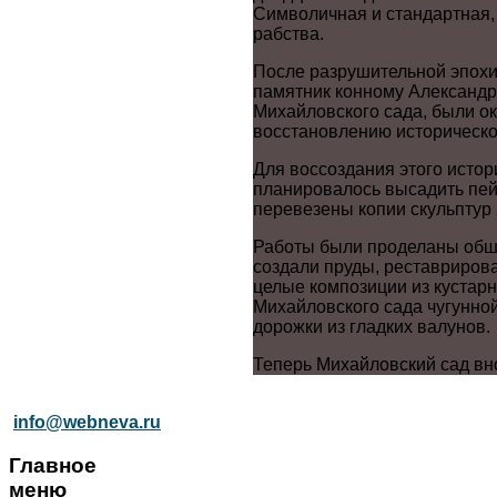
Символичная и стандартная,
рабства.
После разрушительной эпохи
памятник конному Александру
Михайловского сада, были ок
восстановлению историческог
Для воссоздания этого истор
планировалось высадить пейз
перевезены копии скульптур X
Работы были проделаны обши
создали пруды, реставриров
целые композиции из кустарн
Михайловского сада чугунно
дорожки из гладких валунов.
Теперь Михайловский сад вно
info@webneva.ru
Главное
меню