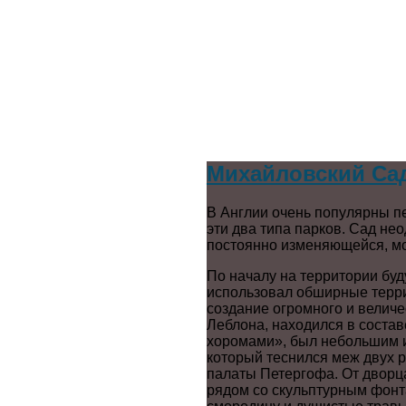
Михайловский Сад
В Англии очень популярны п
эти два типа парков. Сад не
постоянно изменяющейся, м
По началу на территории бу
использовал обширные террит
создание огромного и величе
Леблона, находился в соста
хоромами», был небольшим и 
который теснился меж двух р
палаты Петергофа. От дворц
рядом со скульптурным фонт