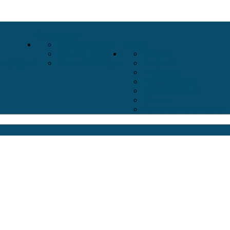
Экскурсии
Отели 5 Звёзд
Отели
Отели 4 Звёзды
Улицы
тербурга
Отели 3 Звёзды
Острова
Площади
Реки Каналы
Парки и Сады
Мосты
Стихи современных 