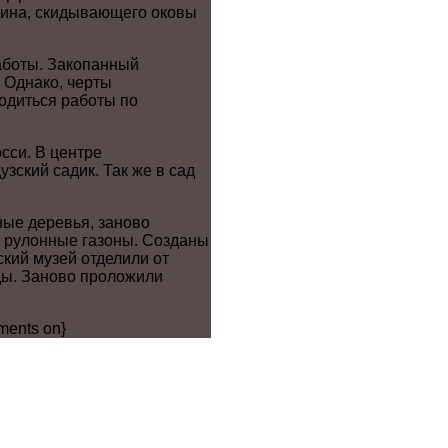
нина, скидывающего оковы
аботы. Закопанный
. Однако, черты
водиться работы по
сси. В центре
зский садик. Так же в сад
ые деревья, заново
е рулонные газоны. Созданы
кий музей отделили от
ды. Заново проложили
ments on}