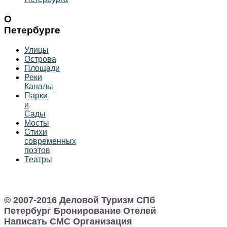
О
Петербурге
Улицы
Острова
Площади
Реки
Каналы
Парки
и
Сады
Мосты
Стихи
современных
поэтов
Театры
© 2007-2016 Деловой Туризм СПб
Петербург Бронирование Отелей
Написать СМС Организация