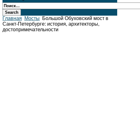
Главная
Мосты
Большой Обуховский мост в
Санкт-Петербурге: история, архитекторы,
достопримечательности