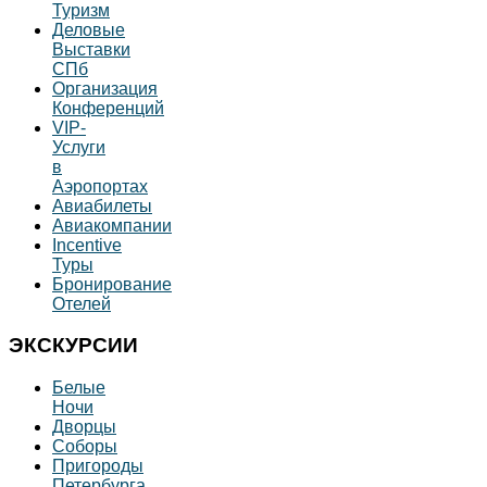
Туризм
Деловые
Выставки
СПб
Организация
Конференций
VIP-
Услуги
в
Аэропортах
Авиабилеты
Авиакомпании
Incentive
Туры
Бронирование
Отелей
ЭКСКУРСИИ
Белые
Ночи
Дворцы
Соборы
Пригороды
Петербурга