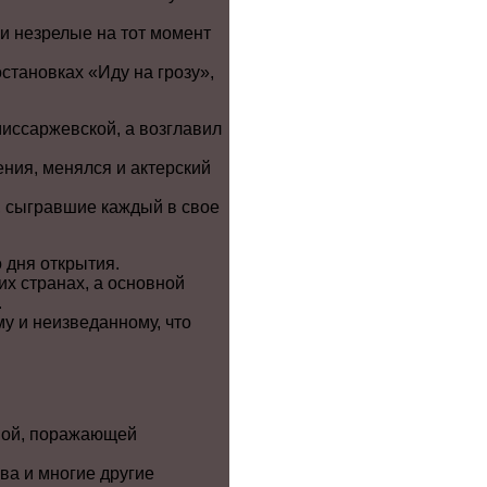
ли незрелые на тот момент
становках «Иду на грозу»,
миссаржевской, а возглавил
ния, менялся и актерский
, сыгравшие каждый в свое
о дня открытия.
их странах, а основной
.
у и неизведанному, что
нной, поражающей
ва и многие другие