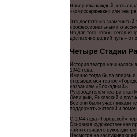
Наверняка каждый, хоть одн
«комиссаржевке» или театре
Это достаточно знаменитый 
профессиональными классич
Но для того, чтобы сегодня 
достаточно долгий путь – от
Четыре Стадии Ра
История театра начиналась в
1942 года.
Именно тогда была впервые п
открывшемся театре «Городс
названием «Блокадный».
Руководителем театра стал М
Левицкий, Янкевский и други
Все они были участниками те
поддержать жителей и помочь
С 1944 года «Городской» пе
Основная художественная пр
найти стоящего руководителя
Несмотря на заслуживающий 