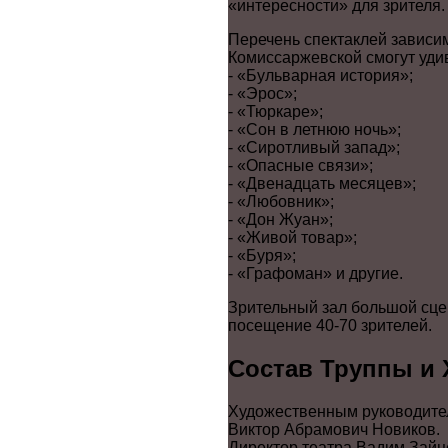
«интересности» для зрителя.
Перечень спектаклей зависим
Комиссаржевской смогут уди
- «Бульварная история»;
- «Эрос»;
- «Тюркаре»;
- «Сон в летнюю ночь»;
- «Сиротливый запад»;
- «Опасные связи»;
- «Двенадцать месяцев»;
- «Любовник»;
- «Дон Жуан»;
- «Живой товар»;
- «Буря»;
- «Графоман» и другие.
Зрительный зал большой сцен
посещение 40-70 зрителей.
Состав Труппы и
Художественным руководител
Виктор Абрамович Новиков.
Директор театра Вадим Зайц