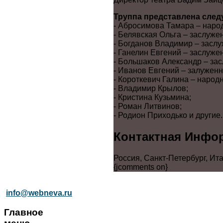
Труппа представлена сле
- Абросимова Тамара – народ
- Белявская Ольга – заслуже
- Богданов Владимир – заслу
- Ганелин Евгений – заслуже
- Большаков Александр – зас
- Иванов Евгений – залуженн
- Короткевич Галина – народ
- Владимир Крылов;
- Кристина Кузьмина;
- Роман Литвинов;
- Родион Приходько и другие.
Контактная Инфо
Россия, Санкт-Петербург, Ит
{jcomments on}
info@webneva.ru
Главное