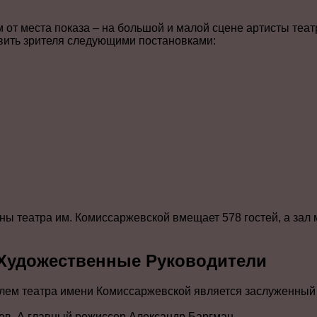
 от места показа – на большой и малой сцене артисты теат
вить зрителя следующими постановками:
ы театра им. Комиссаржевской вмещает 578 гостей, а зал 
 Художественные Руководители
ем театра имени Комиссаржевской является заслуженный 
ев, А главный режиссер Александр Баргман.