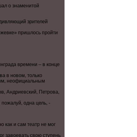
шал о знаменитой
удивляющий зрителей
аржевке» пришлось пройти
инграда времени – в конце
а в новом, только
рым, неофициальным
ов, Андриевский, Петрова,
пожалуй, одна цель, -
 как и сам театр не мог
ог завоевать свою ступень