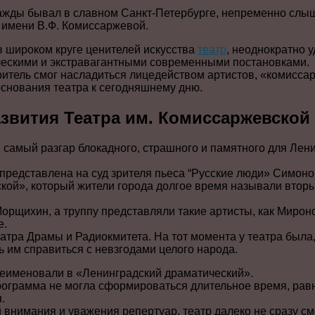
ажды бывал в славном Санкт-Петербурге, непременно слы
 имени В.Ф. Комиссаржевой.
в широком круге ценителей искусства
театр
, неоднократно 
ескими и экстравагантными современными постановками.
зритель смог насладиться лицедейством артистов, «комисс
 основания театра к сегодняшнему дню.
звития Театра им. Комиссаржевской
 самый разгар блокадного, страшного и памятного для Лен
редставлена на суд зрителя пьеса “Русские люди» Симонов
кой», который жители города долгое время называли вто
орщихин, а труппу представляли такие артисты, как Мирон
е.
атра Драмы и Радиокмитета. На тот момента у театра была, 
 им справиться с невзгодами целого народа.
реименовали в «Ленинградский драматический».
ограмма не могла сформироваться длительное время, равно
.
внимания и уважения репертуар, театр далеко не сразу см