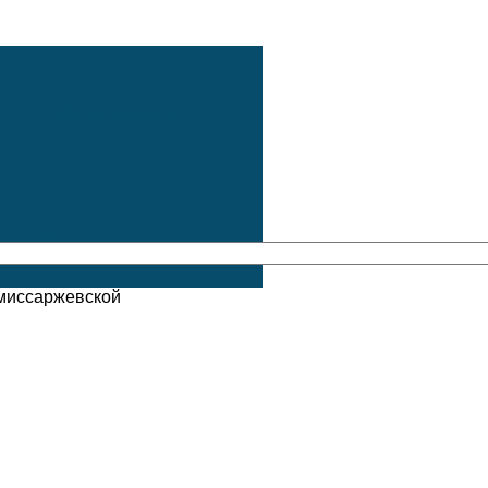
О Петербурге
поэтов
омиссаржевской