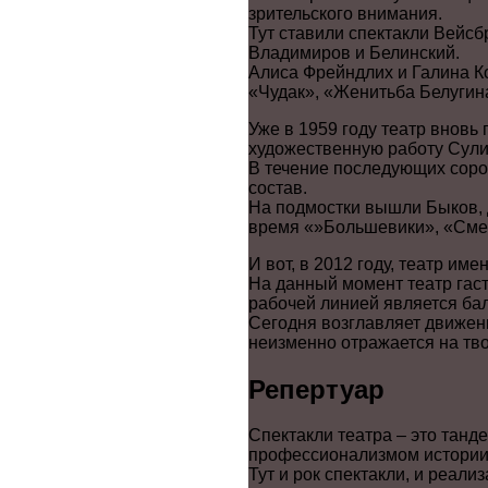
зрительского внимания.
Тут ставили спектакли Вейсб
Владимиров и Белинский.
Алиса Фрейндлих и Галина К
«Чудак», «Женитьба Белугина
Уже в 1959 году театр вновь
художественную работу Сул
В течение последующих соро
состав.
На подмостки вышли Быков, 
время «»Большевики», «Смер
И вот, в 2012 году, театр им
На данный момент театр гаст
рабочей линией является ба
Сегодня возглавляет движени
неизменно отражается на тво
Репертуар
Спектакли театра – это танд
профессионализмом истории
Тут и рок спектакли, и реал