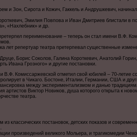
рем и Зон, Сирота и Кожич, Гаккель и Андрушкевич, начина
ороткевич, Эмилия Повпова и Иван Дмитриев блистали в по
», «Нахлебник» и др.
 претерпел переименование – теперь он стал имени В.Ф. Ко
имов.
ка лет репертуар театра претерпевал существенные измене
Друце, Борис Соколов, Галина Короткевич, Анатолий Горин
ть Ивана Грозного» и другие постановки.
ени В.Ф. Комиссаржевской отметил свой юбилей – 70-летие с
ролирует в Чикаго. Бостоне, Италии, Германии, США и друг
лансировка между экспериментализмом и данью традициям
я артистов Виктор Новиков, душа которого открыта к новом
рчестве театра.
ем из классических постановок, детских показов и совреме
.
изации произведений великого Мольера, и трагикомедии Чехо