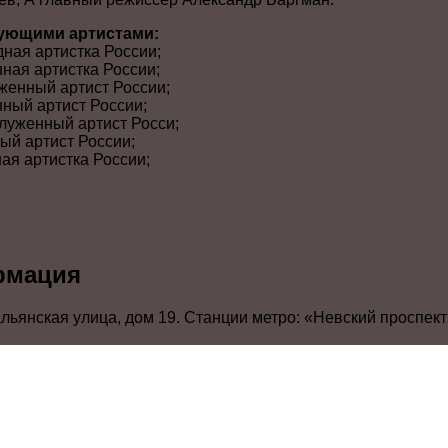
дующими артистами:
ная артистка России;
нная артистка России;
женный артист России;
нный артист России;
луженный артист Росси;
ый артист России;
ная артистка России;
рмация
альянская улица, дом 19. Станции метро: «Невский проспект