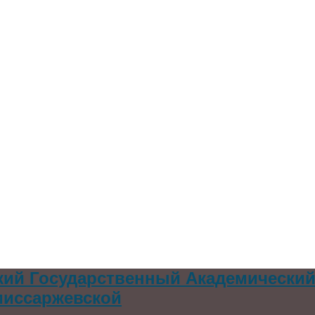
кий Государственный Академически
омиссаржевской