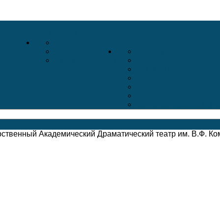
Экскурсии
Отели 5 Звёзд
Отели
Отели 4 Звёзды
Улицы
тербурга
Отели 3 Звёзды
Острова
Площади
Реки Каналы
Парки и Сады
Мосты
Стихи современных 
рственный Академический Драматический театр им. В.Ф. К