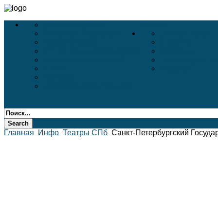
Деловой Туризм
Услуги
Деловые Выставки
Белые Ночи
Конференции
Дворцы
VIP-Услуги в Аэропортах
Соборы
Бронирование Авиа
Пригороды Пе
АВИА
Театры
Incentive
Бронирование Отелей
Главная
Инфо
Театры СПб
Санкт-Петербургский Госуда