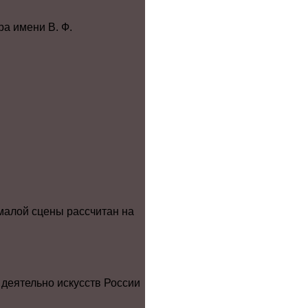
ра имени В. Ф.
малой сцены рассчитан на
деятельно искусств России